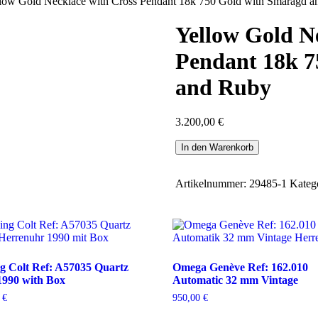
‎ ‎ ‎ ‎ ‎ ‎ ‎ ‎ Yellow Gold Necklace with Cross Pendant 18k 750 Gold with Smaragd and Rub
Yellow Gold N
Pendant 18k 7
and Ruby
3.200,00
€
In den Warenkorb
Artikelnummer:
29485-1
Kateg
ng Colt Ref: A57035 Quartz
Omega Genève Ref: 162.010
990 with Box
Automatic 32 mm Vintage
0
€
950,00
€