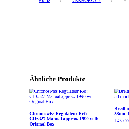
‎ ‎ ‎ ‎ ‎ ‎ ‎ ‎
Home
‎ ‎ ‎ ‎ ‎ ‎ ‎ ‎ ‎/ ‎ ‎ ‎ ‎ ‎ ‎ ‎ ‎
VERBORGEN
‎ ‎ ‎ ‎ ‎ ‎ ‎ ‎ ‎/ 
Ähnliche Produkte
Breitli
Chronoswiss Regulateur Ref:
38mm 1
CH6327 Manual approx. 1990 with
1.450,0
Original Box