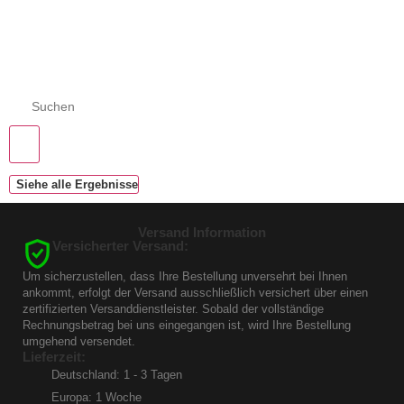
Siehe alle Ergebnisse
Versand Information
Versicherter Versand:
Um sicherzustellen, dass Ihre Bestellung unversehrt bei Ihnen
ankommt, erfolgt der Versand ausschließlich versichert über einen
zertifizierten Versanddienstleister. Sobald der vollständige
Rechnungsbetrag bei uns eingegangen ist, wird Ihre Bestellung
umgehend versendet.
Lieferzeit:
Deutschland: 1 - 3 Tagen
Europa: 1 Woche