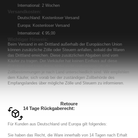
International: 2 Wochen
Versandkosten:
Deutschland: Kostenloser Versand
Europa: Kostenloser Versand
International: € 95,00
Wichtiger Hinweis:
Beim Versand in ein Drittland außerhalb der Europäischen Union
können zusätzliche Zölle oder Steuern anfallen, sobald die Waren
das Drittland erreichen. Diese zusätzlichen Abgaben sind vom
Käufer zu tragen. Der Verkäufer hat keinen Einfluss auf diese
Gebühren und kann deren Höhe nicht vorhersagen, da die
Zollbestimmungen je nach Land unterschiedlich sind. Wir empfehlen
dem Käufer, sich vorab bei der zuständigen Zollbehörde des
Empfangslandes über mögliche Zölle und Steuern zu informieren.
Retoure
14 Tage Rückgaberecht:
Für Kunden aus Deutschland und Europa gilt folgendes:
Sie haben das Recht, die Ware innerhalb von 14 Tagen nach Erhalt