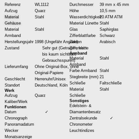
Referenz
WL1112
Durchmesser
39 mm x 45 mm
Aufzug
Quarz
Höhe
10,5 mm
Material
Stahl
Wasserdichtigkeit
20 ATM ATM
Gehäuse
Material Lünette
Stahl
Material
Stahl
Glas
Saphirglas
Armband
Zifferblattfarbe
Schwarz
Herstellungsjahr
1998 (Ungefähr Angabe)
Zahlen
Arabisch
Zustand
Sehr gut (Getragen, keine
Zifferblatt
Armband
bis kaum sichtbare
Material
Stahl
Gebrauchsspuren)
Armband
Lieferumfang
Ohne Original-Box, ohne
Farbe Armband
Stahl
Original-Papiere
Stegbreite (mm)
21
Geschlecht
Herrenuhr/Unisex
Schließe
Faltschließe
Standort
Deutschland, Köln
Material
Stahl
Werk
Aufzug
Quarz
Schließe
Sonstiges
Kaliber/Werk
Edelstein- &
Funktionen
Datum
✓
Diamantenbesatz
Chronograph
Zentralsekunde
✓
Panoramadatum
Chronometer
Wecker
Leuchtindizes
Monatsanzeige