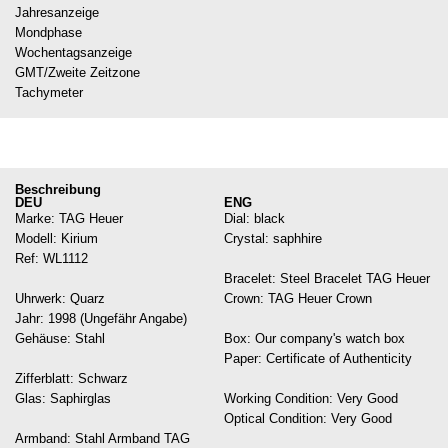
Jahresanzeige
Mondphase
Wochentagsanzeige
GMT/Zweite Zeitzone
Tachymeter
Beschreibung
DEU
ENG
Marke: TAG Heuer

Dial: black

Modell: Kirium

Crystal: saphhire

Ref: WL1112

Bracelet: Steel Bracelet TAG Heuer

Uhrwerk: Quarz

Crown: TAG Heuer Crown

Jahr: 1998 (Ungefähr Angabe)

Gehäuse: Stahl

Box: Our company's watch box

Paper: Certificate of Authenticity

Zifferblatt: Schwarz

Glas: Saphirglas

Working Condition: Very Good

Optical Condition: Very Good

Armband: Stahl Armband TAG 