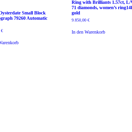
Ring with Brilliants 1.57ct, L
71 diamonds, women’s ring14k
Oysterdate Small Block
gold
graph 79260 Automatic
9.850,00
€
0
€
In den Warenkorb
Warenkorb