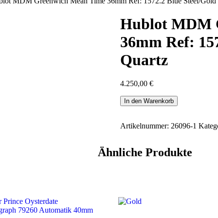
‎ ‎ ‎ ‎ ‎ ‎ ‎ ‎ Hublot MDM Greenwich Mean Time 36mm Ref: 1572.2 Blue Steel/Gold Quartz 
Hublot MDM 
36mm Ref: 157
Quartz
4.250,00
€
In den Warenkorb
Artikelnummer:
26096-1
Kateg
Ähnliche Produkte