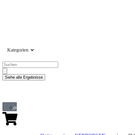
Kategorien
Siehe alle Ergebnisse
0,00
0
€