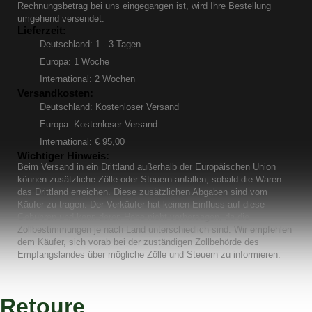
Rechnungsbetrag bei uns eingegangen ist, wird Ihre Bestellung
umgehend versendet.
Lieferzeit:
Deutschland: 1 - 3 Tagen
Europa: 1 Woche
International: 2 Wochen
Versandkosten:
Deutschland: Kostenloser Versand
Europa: Kostenloser Versand
International: € 95,00
Wichtiger Hinweis:
Beim Versand in ein Drittland außerhalb der Europäischen Union
können zusätzliche Zölle oder Steuern anfallen, sobald die Waren
das Drittland erreichen. Diese zusätzlichen Abgaben sind vom
Käufer zu tragen. Der Verkäufer hat keinen Einfluss auf diese
Gebühren und kann deren Höhe nicht vorhersagen, da die
Zollbestimmungen je nach Land unterschiedlich sind. Wir empfehlen
dem Käufer, sich vorab bei der zuständigen Zollbehörde des
Empfangslandes über mögliche Zölle und Steuern zu informieren.
Retoure