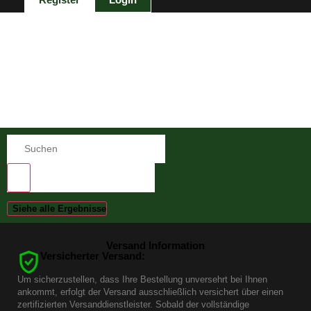
Siehe alle Ergebnisse
Versand Information
Versicherter Versand:
Um sicherzustellen, dass Ihre Bestellung unversehrt bei Ihnen
ankommt, erfolgt der Versand ausschließlich versichert über einen
zertifizierten Versanddienstleister. Sobald der vollständige