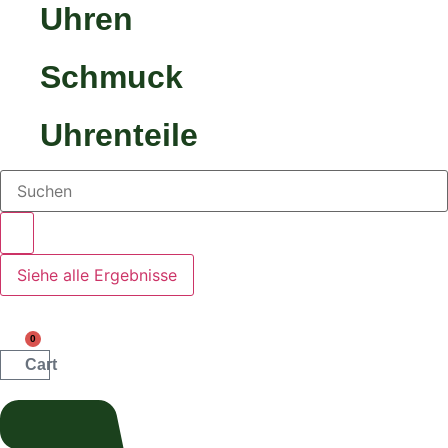
Uhren
Schmuck
Uhrenteile
Search
...
Siehe alle Ergebnisse
0
Cart