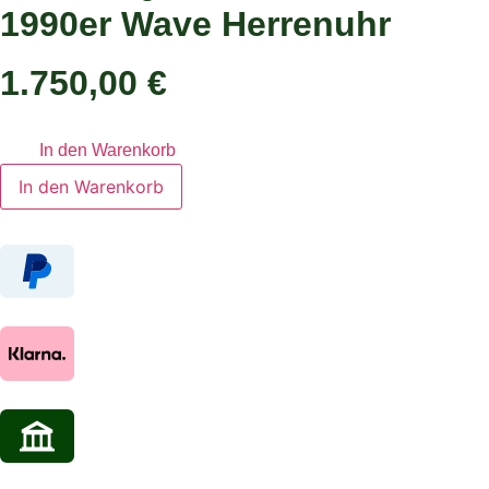
1990er Wave Herrenuhr
1.750,00
€
In den Warenkorb
Ebel
In den Warenkorb
Sportwave
35
mm
Ref:
181903
Quarz
Stahl
/
Gold
1990er
Wave
Herrenuhr
Menge