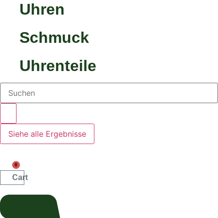
Uhren
Schmuck
Uhrenteile
Search
...
Siehe alle Ergebnisse
0
Cart