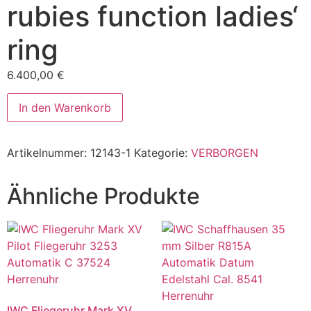
rubies function ladies‘
ring
6.400,00
€
Bucherer
In den Warenkorb
gold
ring
18k
750
Artikelnummer:
12143-1
Kategorie:
VERBORGEN
with
rubies
and
diamonds
Ähnliche Produkte
1.5
ct
rubies
function
ladies'
ring
Menge
IWC Fliegeruhr Mark XV