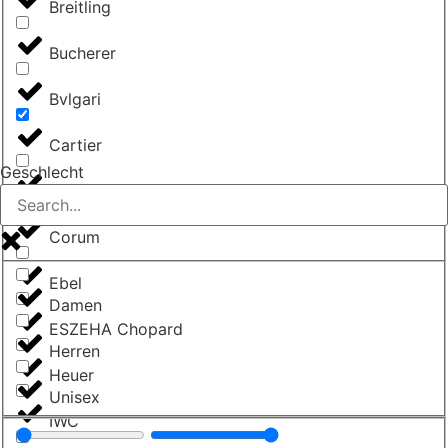
Breitling
Bucherer
Bvlgari
Cartier
Geschlecht
Chopard
Corum
Ebel
Damen
ESZEHA Chopard
Herren
Heuer
Unisex
IWC