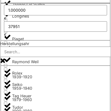
Jaeger-LeCoultre
Longines
€
Omega
€
Piaget
Herstellungsahr
Poljot
Raymond Weil
Rolex
1939-1920
Seiko
1959-1940
Tag Heuer
1979-1960
Tudor
1999-1980