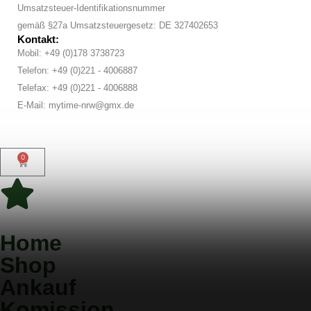
Umsatzsteuer-Identifikationsnummer
gemäß §27a Umsatzsteuergesetz: DE 327402653
Kontakt:
Mobil: +49 (0)178 3738723
Telefon: +49 (0)221 - 4006887
Telefax: +49 (0)221 - 4006888
E-Mail: mytime-nrw@gmx.de
0
Home
Shop
Ankauf
Komission