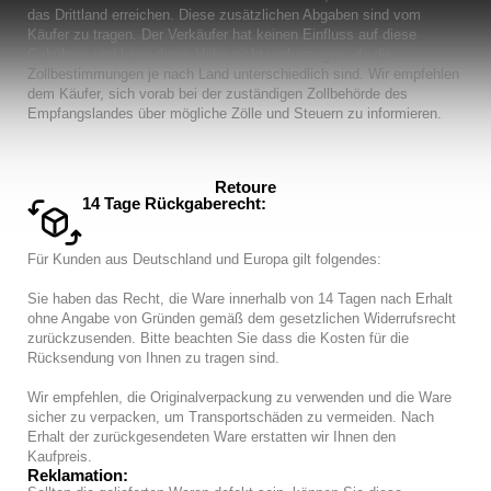
das Drittland erreichen. Diese zusätzlichen Abgaben sind vom
Käufer zu tragen. Der Verkäufer hat keinen Einfluss auf diese
Gebühren und kann deren Höhe nicht vorhersagen, da die
Zollbestimmungen je nach Land unterschiedlich sind. Wir empfehlen
dem Käufer, sich vorab bei der zuständigen Zollbehörde des
Empfangslandes über mögliche Zölle und Steuern zu informieren.
Retoure
14 Tage Rückgaberecht:
Für Kunden aus Deutschland und Europa gilt folgendes:
Sie haben das Recht, die Ware innerhalb von 14 Tagen nach Erhalt
ohne Angabe von Gründen gemäß dem gesetzlichen Widerrufsrecht
zurückzusenden. Bitte beachten Sie dass die Kosten für die
Rücksendung von Ihnen zu tragen sind.
Wir empfehlen, die Originalverpackung zu verwenden und die Ware
sicher zu verpacken, um Transportschäden zu vermeiden. Nach
Erhalt der zurückgesendeten Ware erstatten wir Ihnen den
Kaufpreis.
Reklamation: