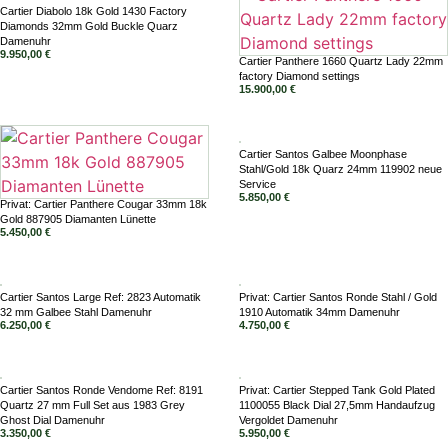
Cartier Diabolo 18k Gold 1430 Factory
Diamonds 32mm Gold Buckle Quarz
Damenuhr
9.950,00
€
Cartier Panthere 1660 Quartz Lady 22mm
factory Diamond settings
15.900,00
€
Cartier Santos Galbee Moonphase
Stahl/Gold 18k Quarz 24mm 119902 neue
Service
5.850,00
€
Privat: Cartier Panthere Cougar 33mm 18k
Gold 887905 Diamanten Lünette
5.450,00
€
Cartier Santos Large Ref: 2823 Automatik
Privat: Cartier Santos Ronde Stahl / Gold
32 mm Galbee Stahl Damenuhr
1910 Automatik 34mm Damenuhr
6.250,00
€
4.750,00
€
Cartier Santos Ronde Vendome Ref: 8191
Privat: Cartier Stepped Tank Gold Plated
Quartz 27 mm Full Set aus 1983 Grey
1100055 Black Dial 27,5mm Handaufzug
Ghost Dial Damenuhr
Vergoldet Damenuhr
3.350,00
€
5.950,00
€